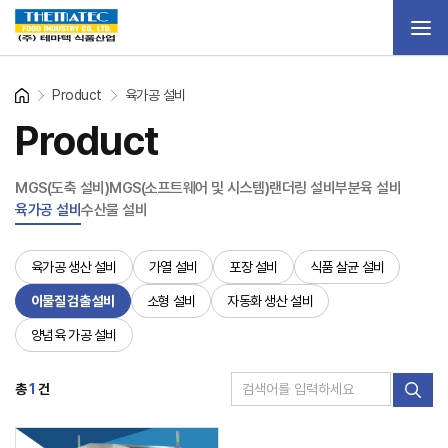
Product
육가공 설비
Product
MGS(도축 설비)
MGS(소프트웨어 및 시스템)
랜더링 설비
부분육 설비
육가공 설비
수산물 설비
육가공 생산 설비
가열 설비
포장 설비
식품 살균 설비
이물질 검출 설비
소형 설비
자동화 생산 설비
양념육 가공 설비
총
1
건