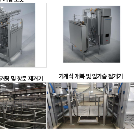
기계식 개복 및 앞가슴 절개기
 커팅 및 항문 제거기