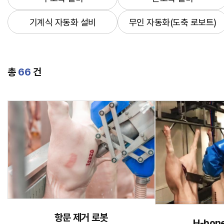
기계식 자동화 설비
무인 자동화(도축 로보트)
총
66
건
항문 제거 로봇
H-bon