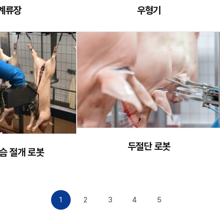
 계류장
우형기
두절단 로봇
슴 절개 로봇
1
2
3
4
5