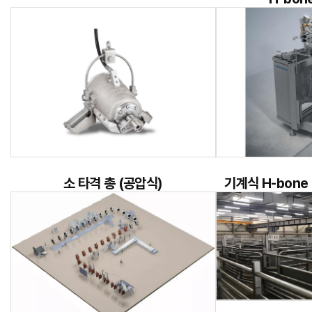
소 타격 총 (공압식)
기계식 H-bone