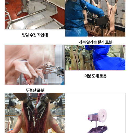
방혈 수집 작업대
개복 앞가슴 절개 로봇
이분 도체 로봇
두절단 로봇