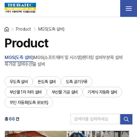
Product
MGS(도축 설비)
Product
MGS(도축 설비)
MGS(소프트웨어 및 시스템)
랜더링 설비
부분육 설비
육가공 설비
수산물 설비
우도축 설비
돈도축 설비
도축 공기구류
부산물 1차 처리 설비
부산물 가공 설비
기계식 자동화 설비
무인 자동화(도축 로보트)
총
66
건