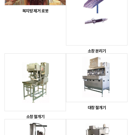
복지방 제거 로봇
소창 분리기
대창 절개기
소창 절개기